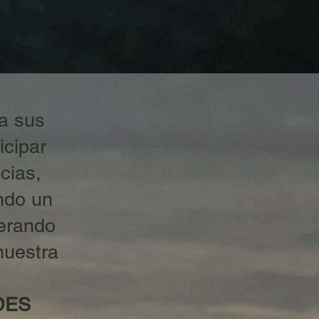
 a sus
icipar
cias,
ndo un
nerando
nuestra
DES