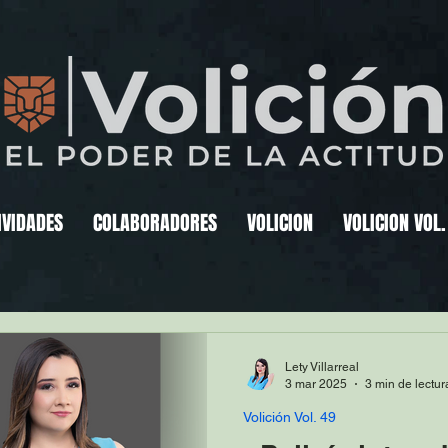
IVIDADES
COLABORADORES
VOLICION
VOLICION VOL.
Lety Villarreal
3 mar 2025
3 min de lectur
Volición Vol. 49