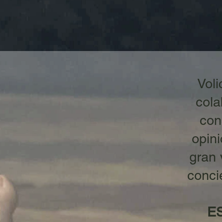
Voli
cola
con
opin
gran 
conci
E