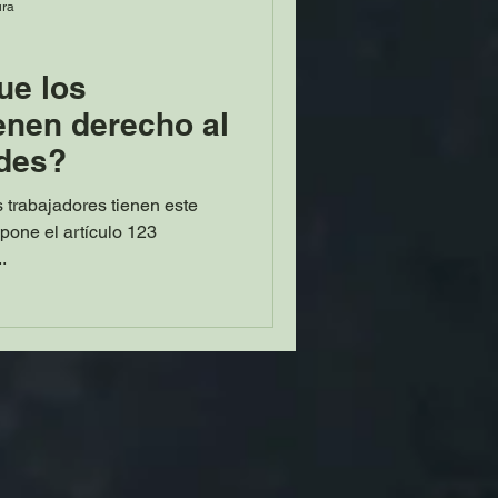
ura
ue los
ienen derecho al
ades?
s trabajadores tienen este
pone el artículo 123
.