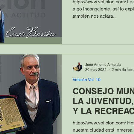
https://www.volicion.com/ La
algo inconsciente, así lo exp
también nos aclara...
José Antonio Almeida
20 may 2024
2 min de lect
Volición Vol. 10
CONSEJO MUN
LA JUVENTUD,
Y LA RECREACI
EXPOSICIÓN D
https://www.volicion.com/ H
nuestra ciudad está inmersa 