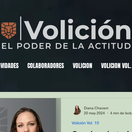
IVIDADES
COLABORADORES
VOLICION
VOLICION VOL.
Diana Chavarri
20 may 2024
4 min de lect
Volición Vol. 10