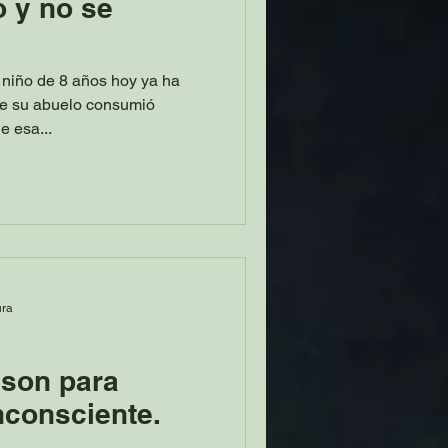
 y no se
 niño de 8 años hoy ya ha
ue su abuelo consumió
e esa...
ura
 son para
nconsciente.