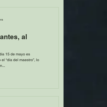
ura
antes, al
 día 15 de mayo es
l “día del maestro”, lo
n...