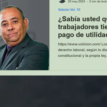
20 may 2024
2 min de lect
Volición Vol. 10
¿Sabía usted q
trabajadores t
pago de utilid
https://www.volicion.com/ Lo
derecho laboral, según lo dis
constitucional y la propia ley..