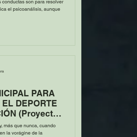
s conductas son para resolver
lica el psicoanálisis, aunque
ura
ICIPAL PARA
 EL DEPORTE
ÓN (Proyecto)
E MOTIVOS
oy, más que nunca, cuando
en la vorágine de la