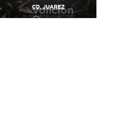
CD. JUAREZ
Mirar ahora
Volición, El poder de la actitud
agradece a sus colaboradores
por su gran volición al participar
con la comunidad mediante sus
experiencias, opiniones y
artículos compartidos,
aportando un gran valor a la
sociedad, orientando y
generando conciencia en cada
tema que publican en nuestra