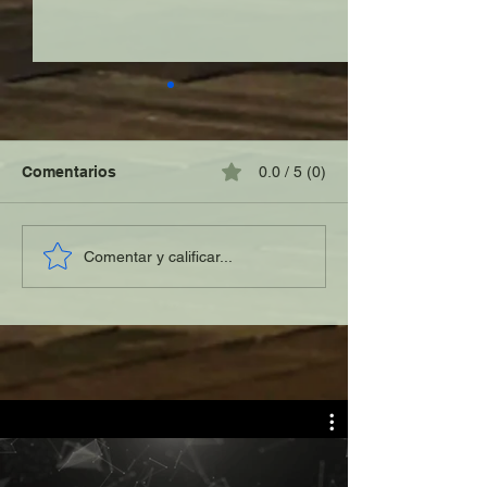
Comentarios
0.0 / 5 (0)
El derecho humano a la
“Un Yo débil es
Comentar y calificar...
vida pasa a segundo
inseguro”.
término.