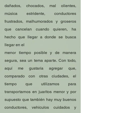
dañados, chocados, mal olientes, 
música estridente, conductores 
frustrados, malhumorados y groseros 
que cancelan cuando quieren, ha 
hecho que llegar a donde se busca 
llegar en el
menor tiempo posible y de manera 
segura, sea un tema aparte. Con todo, 
aquí me gustaría agregar que, 
comparado con otras ciudades, el 
tiempo que utilizamos para 
transportarnos en juaritos menor y por 
supuesto que también hay muy buenos 
conductores, vehículos cuidados y 