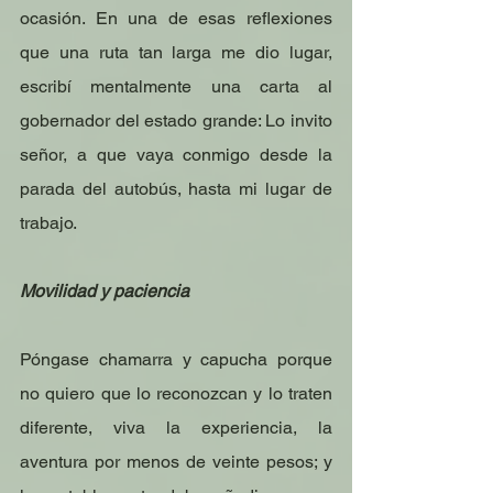
ocasión. En una de esas reflexiones 
que una ruta tan larga me dio lugar, 
escribí mentalmente una carta al 
gobernador del estado grande: Lo invito 
señor, a que vaya conmigo desde la 
parada del autobús, hasta mi lugar de 
trabajo.
Movilidad y paciencia
Póngase chamarra y capucha porque 
no quiero que lo reconozcan y lo traten 
diferente, viva la experiencia, la 
aventura por menos de veinte pesos; y 