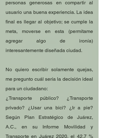
personas generosas en compartir al 
usuario una buena experiencia. La idea 
final es llegar al objetivo; se cumple la 
meta, moverse en esta (permítame 
agregar algo de ironía) 
interesantemente diseñada ciudad.
No quiero escribir solamente quejas, 
me pregunto cuál sería la decisión ideal 
para un ciudadano:
¿Transporte público? ¿Transporte 
privado? ¿Usar una bici? ¿Ir a pie? 
Según Plan Estratégico de Juárez, 
A.C., en su Informe Movilidad y 
Transporte en Juárez 2020, el 42.7 % 