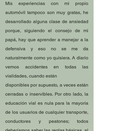
Mis experiencias con mi propio 
automóvil tampoco son muy gratas, he 
desarrollado alguna clase de ansiedad 
porque, siguiendo el consejo de mi 
papá, hay que aprender a manejar a la 
defensiva y eso no se me da 
naturalmente como yo quisiera. A diario 
vemos accidentes en todas las 
vialidades, cuando están
disponibles por supuesto, a veces están 
cerradas o inservibles. Por otro lado, la 
educación vial es nula para la mayoría 
de los usuarios de cualquier transporte, 
conductores y peatones; todos 
deberíamos saber las reglas básicas, al 