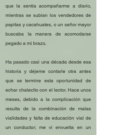
que la sentía acompañarme a diario, 
mientras se subían los vendedores de 
papitas y cacahuates, o un señor mayor 
buscaba la manera de acomodarse 
pegado a mi brazo.
Ha pasado casi una década desde esa 
historia y déjeme contarle otra antes 
que se termine esta oportunidad de 
echar chalecito con el lector. Hace unos 
meses, debido a la complicación que 
resulta de la combinación de malas 
vialidades y falta de educación vial de 
un conductor; me vi envuelta en un 