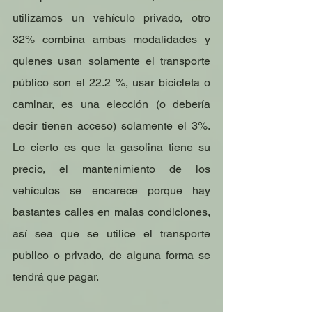
utilizamos un vehículo privado, otro 
32% combina ambas modalidades y 
quienes usan solamente el transporte 
público son el 22.2 %, usar bicicleta o 
caminar, es una elección (o debería 
decir tienen acceso) solamente el 3%. 
Lo cierto es que la gasolina tiene su 
precio, el mantenimiento de los 
vehículos se encarece porque hay 
bastantes calles en malas condiciones, 
así sea que se utilice el transporte 
publico o privado, de alguna forma se 
tendrá que pagar.