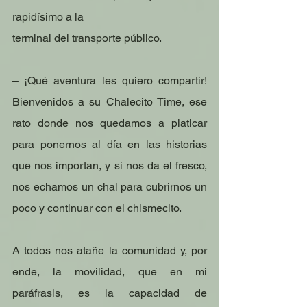
rapidísimo a la
terminal del transporte público.
– ¡Qué aventura les quiero compartir! 
Bienvenidos a su Chalecito Time, ese 
rato donde nos quedamos a platicar 
para ponernos al día en las historias 
que nos importan, y si nos da el fresco, 
nos echamos un chal para cubrirnos un 
poco y continuar con el chismecito.
A todos nos atañe la comunidad y, por 
ende, la movilidad, que en mi 
paráfrasis, es la capacidad de 