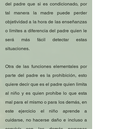
del padre que si es condicionado, por 
tal manera la madre puede perder 
objetividad a la hora de las enseñanzas 
o limites a diferencia del padre quien le 
será más fácil detectar estas 
situaciones.
Otra de las funciones elementales por 
parte del padre es la prohibición, esto 
quiere decir que es el padre quien limita 
al niño y es quien prohíbe lo que esta 
mal para el mismo o para los demás, en 
este ejercicio el niño aprende a 
cuidarse, no hacerse daño e incluso a 
convivir con las demás personas 