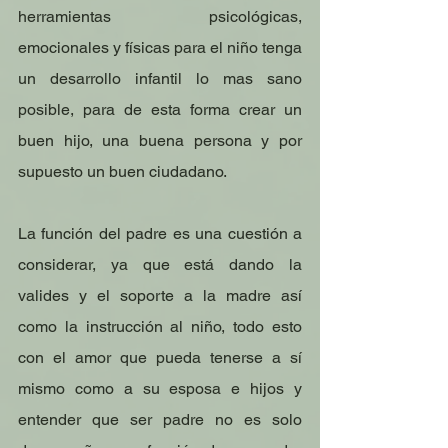
herramientas psicológicas, 
emocionales y físicas para el niño tenga 
un desarrollo infantil lo mas sano 
posible, para de esta forma crear un 
buen hijo, una buena persona y por 
supuesto un buen ciudadano.
La función del padre es una cuestión a 
considerar, ya que está dando la 
valides y el soporte a la madre así 
como la instrucción al niño, todo esto 
con el amor que pueda tenerse a sí 
mismo como a su esposa e hijos y 
entender que ser padre no es solo 