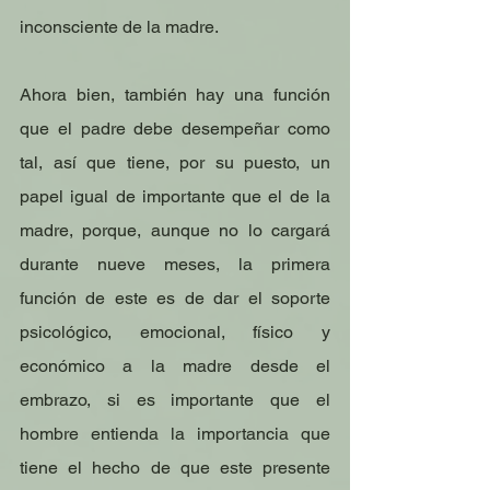
inconsciente de la madre.
Ahora bien, también hay una función 
que el padre debe desempeñar como 
tal, así que tiene, por su puesto, un 
papel igual de importante que el de la 
madre, porque, aunque no lo cargará 
durante nueve meses, la primera 
función de este es de dar el soporte 
psicológico, emocional, físico y 
económico a la madre desde el 
embrazo, si es importante que el 
hombre entienda la importancia que 
tiene el hecho de que este presente 