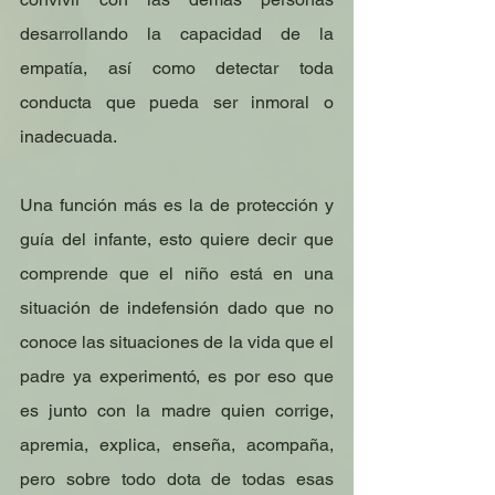
desarrollando la capacidad de la 
empatía, así como detectar toda 
conducta que pueda ser inmoral o 
inadecuada.
Una función más es la de protección y 
guía del infante, esto quiere decir que 
comprende que el niño está en una 
situación de indefensión dado que no 
conoce las situaciones de la vida que el 
padre ya experimentó, es por eso que 
es junto con la madre quien corrige, 
apremia, explica, enseña, acompaña, 
pero sobre todo dota de todas esas 