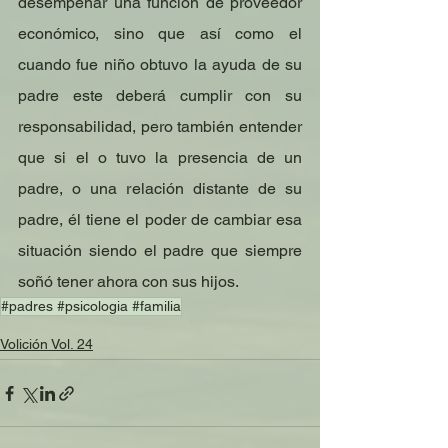
desempeñar una función de proveedor 
económico, sino que así como el 
cuando fue niño obtuvo la ayuda de su 
padre este deberá cumplir con su 
responsabilidad, pero también entender 
que si el o tuvo la presencia de un 
padre, o una relación distante de su 
padre, él tiene el poder de cambiar esa 
situación siendo el padre que siempre 
soñó tener ahora con sus hijos.
#padres #psicologia #familia
Volición Vol. 24