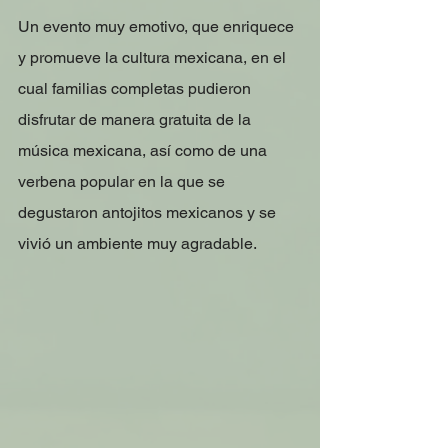
Un evento muy emotivo, que enriquece 
y promueve la cultura mexicana, en el 
cual familias completas pudieron 
disfrutar de manera gratuita de la 
música mexicana, así como de una 
verbena popular en la que se 
degustaron antojitos mexicanos y se 
vivió un ambiente muy agradable. 