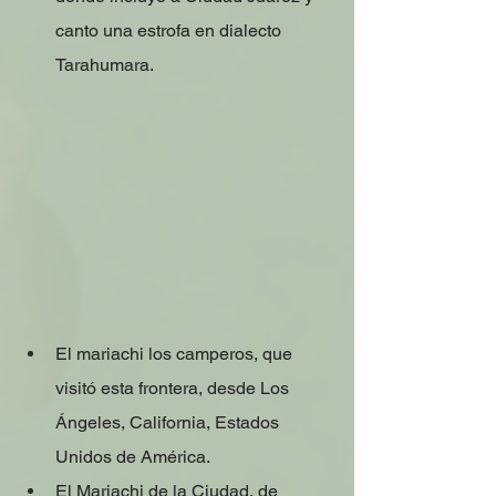
canto una estrofa en dialecto 
Tarahumara. 
El mariachi los camperos, que 
visitó esta frontera, desde Los 
Ángeles, California, Estados 
Unidos de América.
El Mariachi de la Ciudad, de 