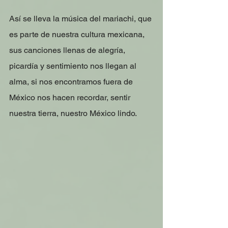
Así se lleva la música del mariachi, que 
es parte de nuestra cultura mexicana, 
sus canciones llenas de alegría, 
picardía y sentimiento nos llegan al 
alma, si nos encontramos fuera de 
México nos hacen recordar, sentir 
nuestra tierra, nuestro México lindo. 