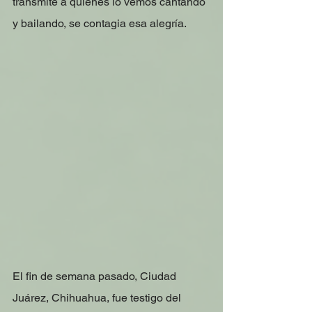
transmite a quienes lo vemos cantando 
y bailando, se contagia esa alegría. 
El fin de semana pasado, Ciudad 
Juárez, Chihuahua, fue testigo del 