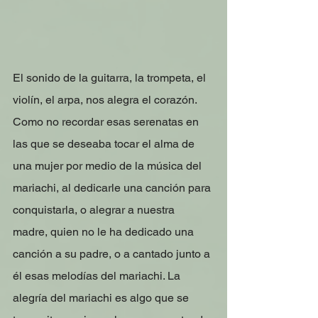
El sonido de la guitarra, la trompeta, el 
violín, el arpa, nos alegra el corazón. 
Como no recordar esas serenatas en 
las que se deseaba tocar el alma de 
una mujer por medio de la música del 
mariachi, al dedicarle una canción para 
conquistarla, o alegrar a nuestra 
madre, quien no le ha dedicado una 
canción a su padre, o a cantado junto a 
él esas melodías del mariachi. La 
alegría del mariachi es algo que se 